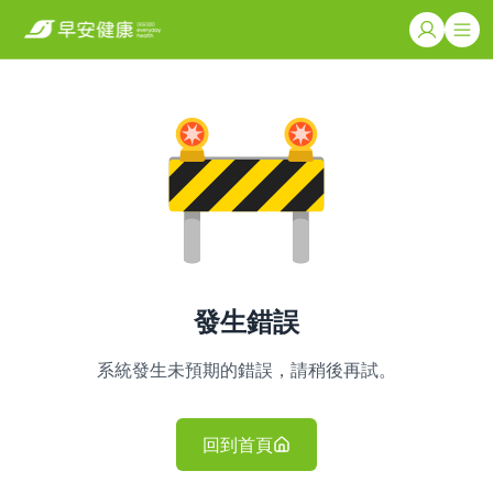
發生錯誤
系統發生未預期的錯誤，請稍後再試。
回到首頁