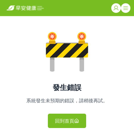
發生錯誤
系統發生未預期的錯誤，請稍後再試。
回到首頁