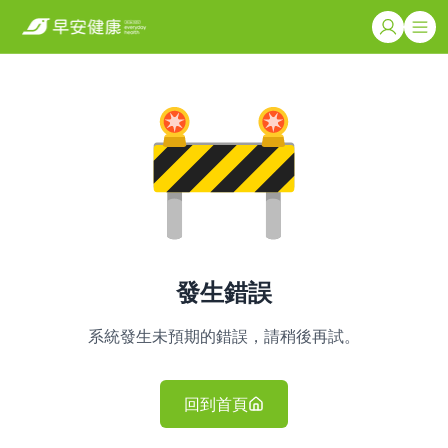
發生錯誤
系統發生未預期的錯誤，請稍後再試。
回到首頁