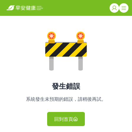
發生錯誤
系統發生未預期的錯誤，請稍後再試。
回到首頁