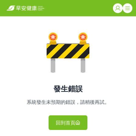
發生錯誤
系統發生未預期的錯誤，請稍後再試。
回到首頁