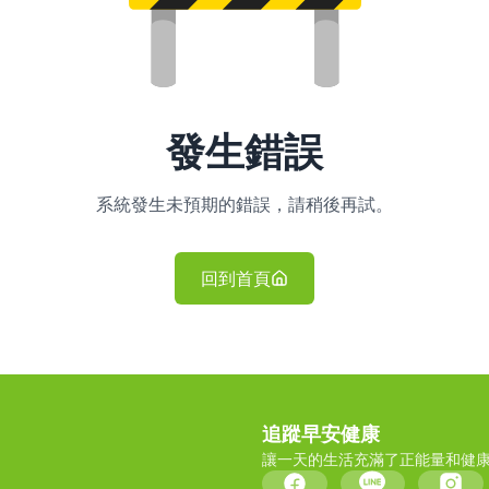
發生錯誤
系統發生未預期的錯誤，請稍後再試。
回到首頁
追蹤早安健康
讓一天的生活充滿了正能量和健