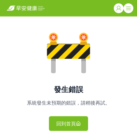
發生錯誤
系統發生未預期的錯誤，請稍後再試。
回到首頁