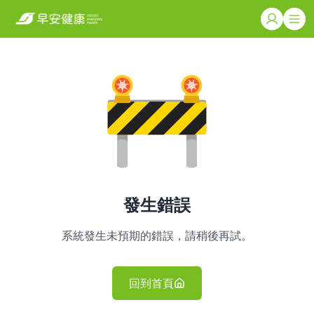
發生錯誤
系統發生未預期的錯誤，請稍後再試。
回到首頁