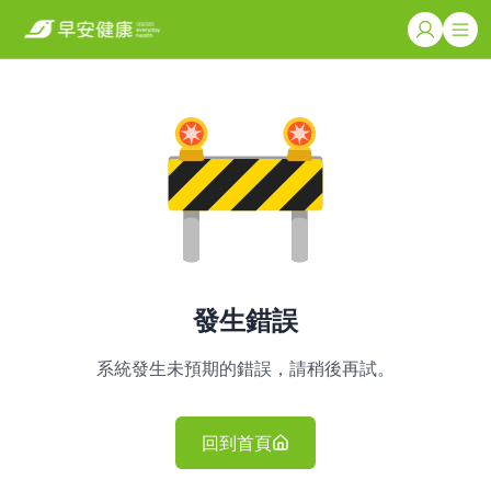
發生錯誤
系統發生未預期的錯誤，請稍後再試。
回到首頁