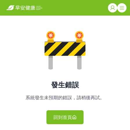
發生錯誤
系統發生未預期的錯誤，請稍後再試。
回到首頁