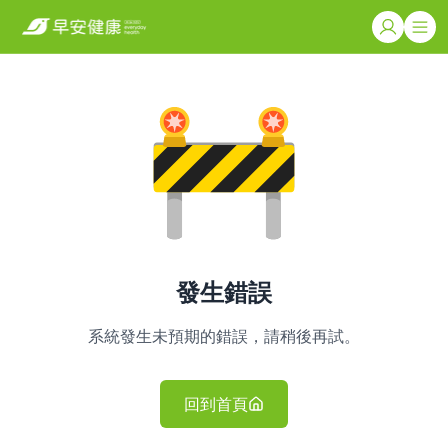
發生錯誤
系統發生未預期的錯誤，請稍後再試。
回到首頁