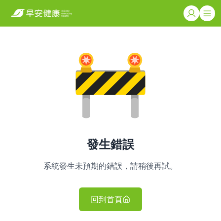
發生錯誤
系統發生未預期的錯誤，請稍後再試。
回到首頁