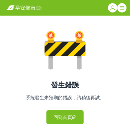
發生錯誤
系統發生未預期的錯誤，請稍後再試。
回到首頁