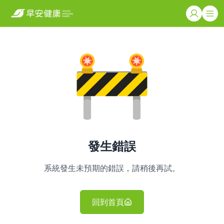
發生錯誤
系統發生未預期的錯誤，請稍後再試。
回到首頁