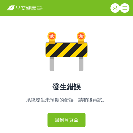
發生錯誤
系統發生未預期的錯誤，請稍後再試。
回到首頁