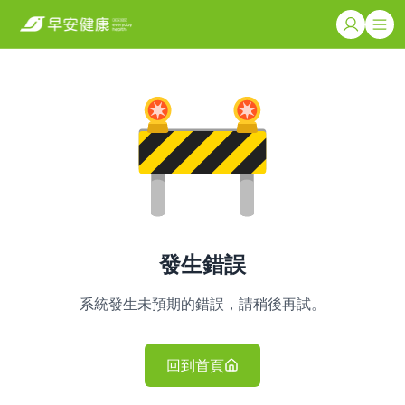
發生錯誤
系統發生未預期的錯誤，請稍後再試。
回到首頁