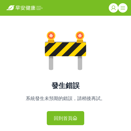
發生錯誤
系統發生未預期的錯誤，請稍後再試。
回到首頁