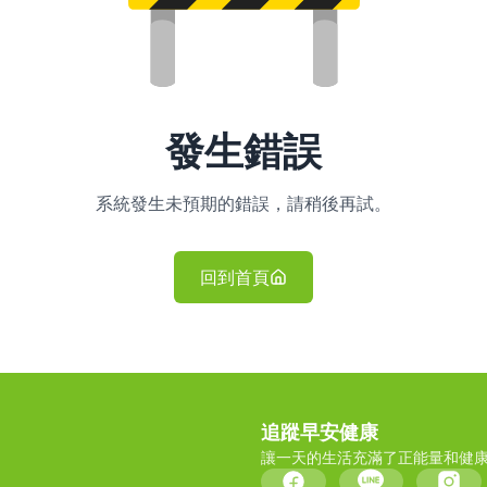
發生錯誤
系統發生未預期的錯誤，請稍後再試。
回到首頁
追蹤早安健康
讓一天的生活充滿了正能量和健