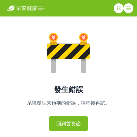
發生錯誤
系統發生未預期的錯誤，請稍後再試。
回到首頁