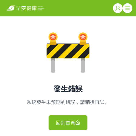
發生錯誤
系統發生未預期的錯誤，請稍後再試。
回到首頁