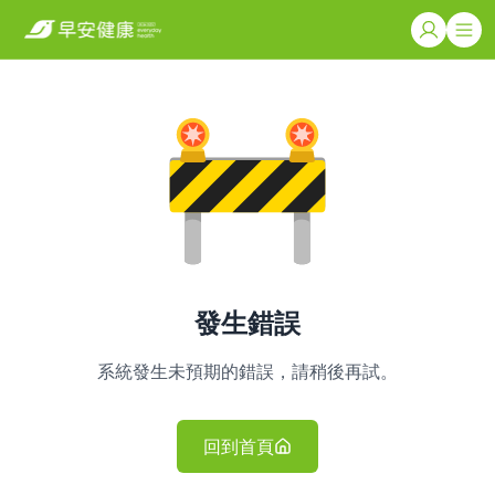
發生錯誤
系統發生未預期的錯誤，請稍後再試。
回到首頁