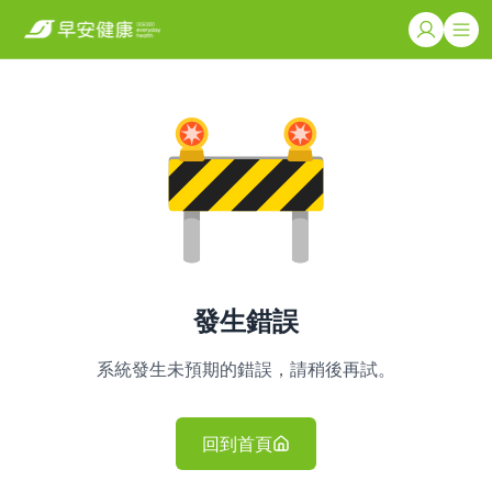
發生錯誤
系統發生未預期的錯誤，請稍後再試。
回到首頁