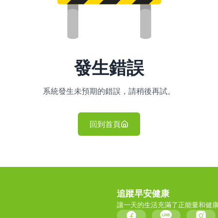
發生錯誤
系統發生未預期的錯誤，請稍後再試。
回到首頁
追蹤早安健康
讓一天的生活充滿了正能量和健