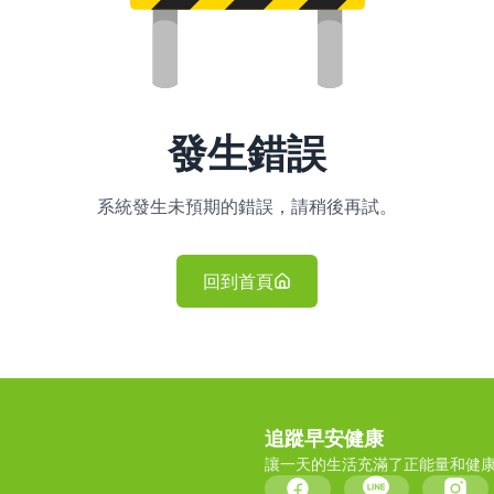
發生錯誤
系統發生未預期的錯誤，請稍後再試。
回到首頁
追蹤早安健康
讓一天的生活充滿了正能量和健