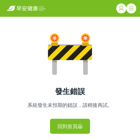
發生錯誤
系統發生未預期的錯誤，請稍後再試。
回到首頁