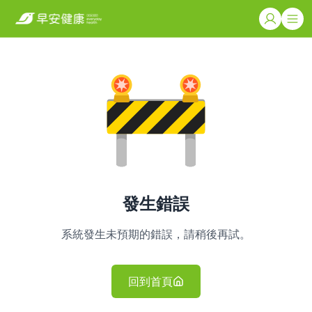
發生錯誤
系統發生未預期的錯誤，請稍後再試。
回到首頁