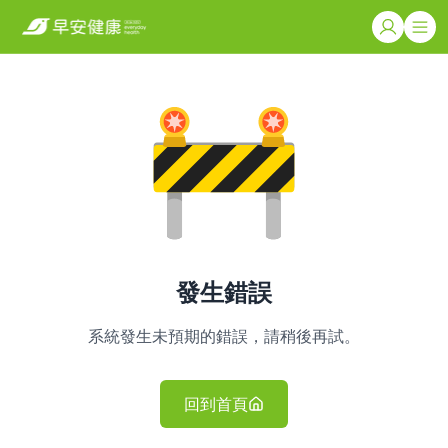
發生錯誤
系統發生未預期的錯誤，請稍後再試。
回到首頁