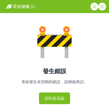
發生錯誤
系統發生未預期的錯誤，請稍後再試。
回到首頁