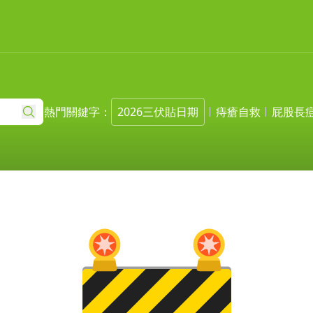
熱門關鍵字：
2026三伏貼日期
痔瘡自救
屁股長