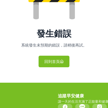
發生錯誤
系統發生未預期的錯誤，請稍後再試。
回到首頁
追蹤早安健康
讓一天的生活充滿了正能量和健