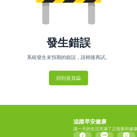
發生錯誤
系統發生未預期的錯誤，請稍後再試。
回到首頁
追蹤早安健康
讓一天的生活充滿了正能量和健