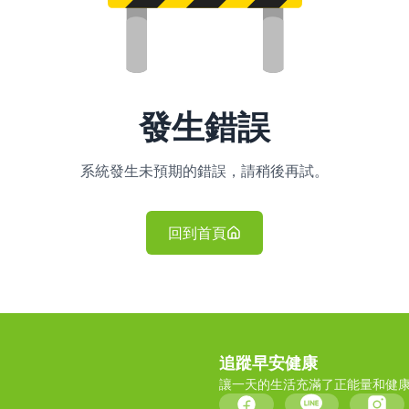
發生錯誤
系統發生未預期的錯誤，請稍後再試。
回到首頁
追蹤早安健康
讓一天的生活充滿了正能量和健