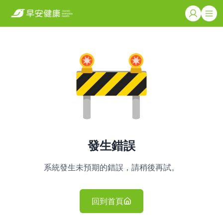
發生錯誤
系統發生未預期的錯誤，請稍後再試。
回到首頁