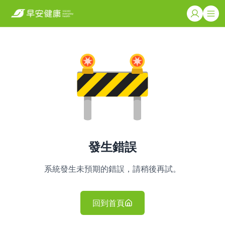
發生錯誤
系統發生未預期的錯誤，請稍後再試。
回到首頁