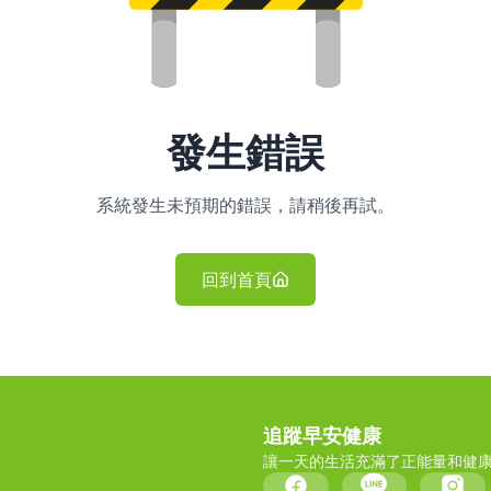
發生錯誤
系統發生未預期的錯誤，請稍後再試。
回到首頁
追蹤早安健康
讓一天的生活充滿了正能量和健