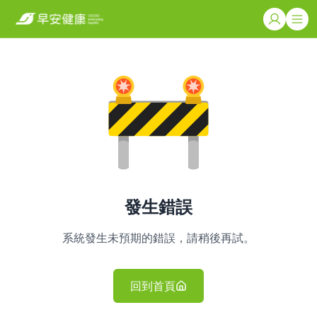
發生錯誤
系統發生未預期的錯誤，請稍後再試。
回到首頁