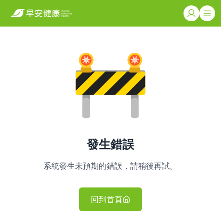
發生錯誤
系統發生未預期的錯誤，請稍後再試。
回到首頁