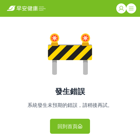
發生錯誤
系統發生未預期的錯誤，請稍後再試。
回到首頁