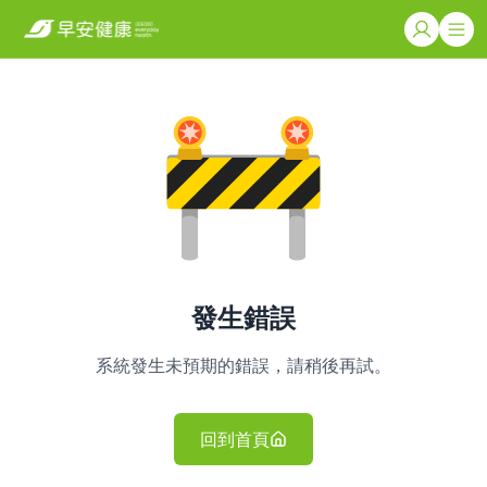
發生錯誤
系統發生未預期的錯誤，請稍後再試。
回到首頁