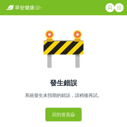
發生錯誤
系統發生未預期的錯誤，請稍後再試。
回到首頁