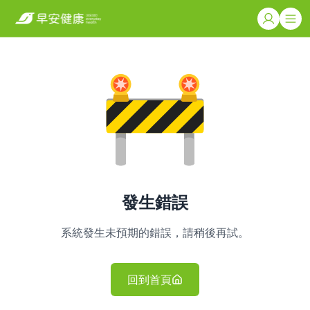
發生錯誤
系統發生未預期的錯誤，請稍後再試。
回到首頁