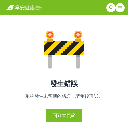
發生錯誤
系統發生未預期的錯誤，請稍後再試。
回到首頁