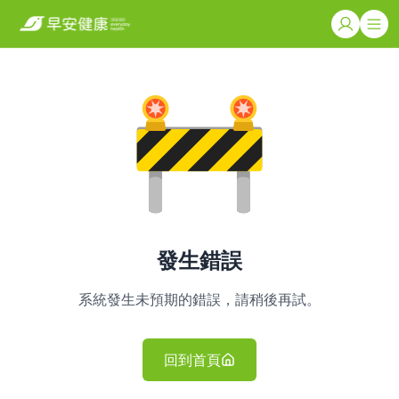
發生錯誤
系統發生未預期的錯誤，請稍後再試。
回到首頁