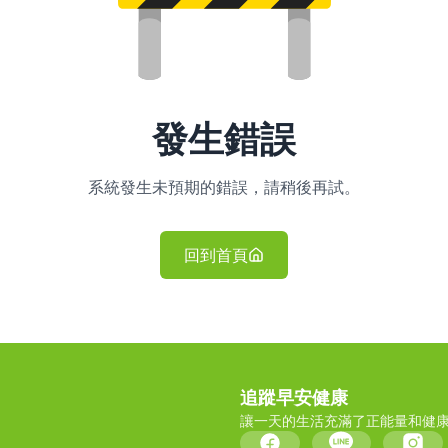
發生錯誤
系統發生未預期的錯誤，請稍後再試。
回到首頁
追蹤早安健康
讓一天的生活充滿了正能量和健