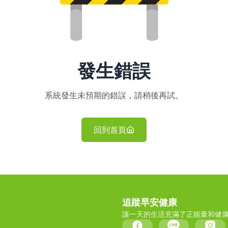
發生錯誤
系統發生未預期的錯誤，請稍後再試。
回到首頁
追蹤早安健康
讓一天的生活充滿了正能量和健