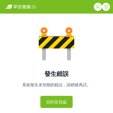
發生錯誤
系統發生未預期的錯誤，請稍後再試。
回到首頁