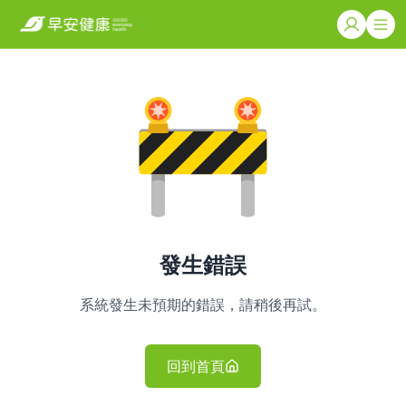
發生錯誤
系統發生未預期的錯誤，請稍後再試。
回到首頁