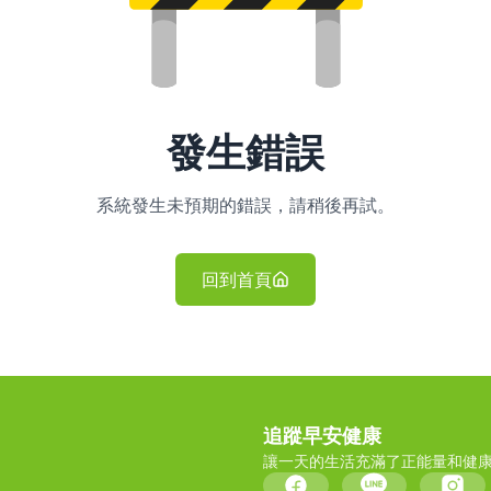
發生錯誤
系統發生未預期的錯誤，請稍後再試。
回到首頁
追蹤早安健康
讓一天的生活充滿了正能量和健