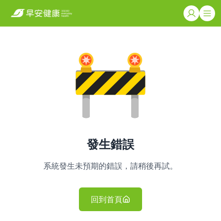
發生錯誤
系統發生未預期的錯誤，請稍後再試。
回到首頁