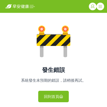
發生錯誤
系統發生未預期的錯誤，請稍後再試。
回到首頁