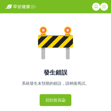
發生錯誤
系統發生未預期的錯誤，請稍後再試。
回到首頁